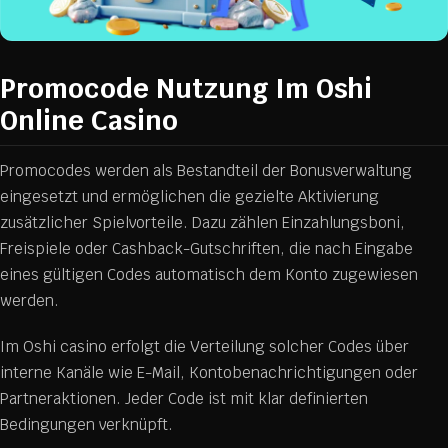
Promocode Nutzung Im Oshi
Online Casino
Promocodes werden als Bestandteil der Bonusverwaltung
eingesetzt und ermöglichen die gezielte Aktivierung
zusätzlicher Spielvorteile. Dazu zählen Einzahlungsboni,
Freispiele oder Cashback-Gutschriften, die nach Eingabe
eines gültigen Codes automatisch dem Konto zugewiesen
werden.
Im Oshi casino erfolgt die Verteilung solcher Codes über
interne Kanäle wie E-Mail, Kontobenachrichtigungen oder
Partneraktionen. Jeder Code ist mit klar definierten
Bedingungen verknüpft.