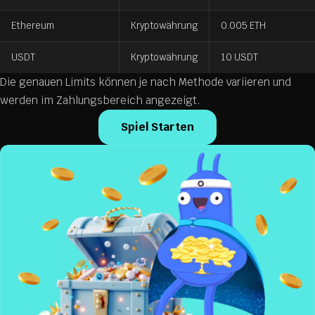
Ethereum
Kryptowährung
0.005 ETH
USDT
Kryptowährung
10 USDT
Die genauen Limits können je nach Methode variieren und
werden im Zahlungsbereich angezeigt.
Spiel Starten