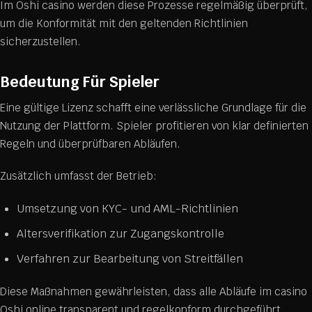
Im Oshi casino werden diese Prozesse regelmäßig überprüft,
um die Konformität mit den geltenden Richtlinien
sicherzustellen.
Bedeutung Für Spieler
Eine gültige Lizenz schafft eine verlässliche Grundlage für die
Nutzung der Plattform. Spieler profitieren von klar definierten
Regeln und überprüfbaren Abläufen.
Zusätzlich umfasst der Betrieb:
Umsetzung von KYC- und AML-Richtlinien
Altersverifikation zur Zugangskontrolle
Verfahren zur Bearbeitung von Streitfällen
Diese Maßnahmen gewährleisten, dass alle Abläufe im casino
Oshi online transparent und regelkonform durchgeführt