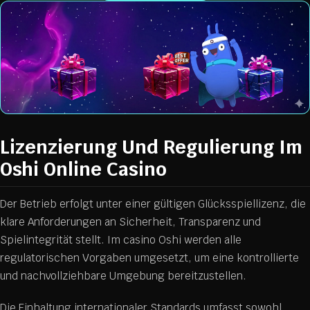
Lizenzierung Und Regulierung Im
Oshi Online Casino
Der Betrieb erfolgt unter einer gültigen Glücksspiellizenz, die
klare Anforderungen an Sicherheit, Transparenz und
Spielintegrität stellt. Im casino Oshi werden alle
regulatorischen Vorgaben umgesetzt, um eine kontrollierte
und nachvollziehbare Umgebung bereitzustellen.
Die Einhaltung internationaler Standards umfasst sowohl