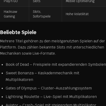
Play’n GO
Slots
Mobile Optimierung
Hacksaw
Slots,
Hohe Volatilität
Gaming
Sofortspiele
Beliebte Spiele
Mehrere Titel gehören zu den meistgenutzten Spielen auf der
Plattform. Dazu zählen bekannte Slots mit unterschiedlichen
Mechaniken sowie Live-Formate.
Book of Dead – Freispiele mit expandierenden Symbolen
Sweet Bonanza – Kaskadenmechanik mit
Multiplikatoren
Gates of Olympus – Cluster-Auszahlungssystem
Lightning Roulette – Live-Spiel mit Multiplikatoren
Aviator – Crash-Spiel mit steigendem Multiplikator