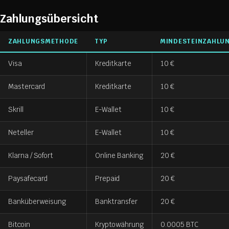
Zahlungsübersicht
ZAHLUNGSMETHODE
TYP
MINDESTEINZAHLU
Visa
Kreditkarte
10 €
Mastercard
Kreditkarte
10 €
Skrill
E-Wallet
10 €
Neteller
E-Wallet
10 €
Klarna / Sofort
Online Banking
20 €
Paysafecard
Prepaid
20 €
Banküberweisung
Banktransfer
20 €
Bitcoin
Kryptowährung
0.0005 BTC