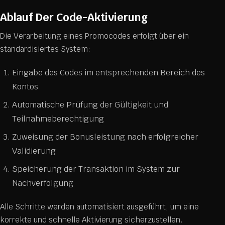
Ablauf Der Code-Aktivierung
Die Verarbeitung eines Promocodes erfolgt über ein
standardisiertes System:
Eingabe des Codes im entsprechenden Bereich des
Kontos
Automatische Prüfung der Gültigkeit und
Teilnahmeberechtigung
Zuweisung der Bonusleistung nach erfolgreicher
Validierung
Speicherung der Transaktion im System zur
Nachverfolgung
Alle Schritte werden automatisiert ausgeführt, um eine
korrekte und schnelle Aktivierung sicherzustellen.