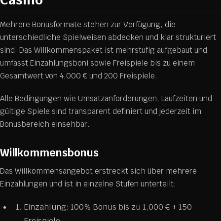
Mehrere Bonusformate stehen zur Verfügung, die
unterschiedliche Spielweisen abdecken und klar strukturiert
sind. Das Willkommenspaket ist mehrstufig aufgebaut und
umfasst Einzahlungsboni sowie Freispiele bis zu einem
Gesamtwert von 4,000 € und 200 Freispiele.
Alle Bedingungen wie Umsatzanforderungen, Laufzeiten und
gültige Spiele sind transparent definiert und jederzeit im
Bonusbereich einsehbar.
Willkommensbonus
Das Willkommensangebot erstreckt sich über mehrere
Einzahlungen und ist in einzelne Stufen unterteilt:
Einzahlung: 100% Bonus bis zu 1,000 € + 150
Freispiele