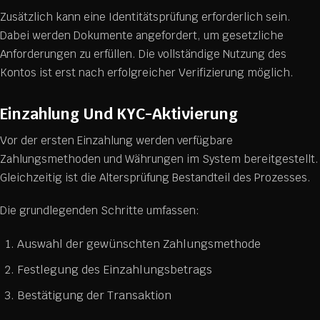
Zusätzlich kann eine Identitätsprüfung erforderlich sein.
Dabei werden Dokumente angefordert, um gesetzliche
Anforderungen zu erfüllen. Die vollständige Nutzung des
Kontos ist erst nach erfolgreicher Verifizierung möglich.
Einzahlung Und KYC-Aktivierung
Vor der ersten Einzahlung werden verfügbare
Zahlungsmethoden und Währungen im System bereitgestellt.
Gleichzeitig ist die Altersprüfung Bestandteil des Prozesses.
Die grundlegenden Schritte umfassen:
Auswahl der gewünschten Zahlungsmethode
Festlegung des Einzahlungsbetrags
Bestätigung der Transaktion