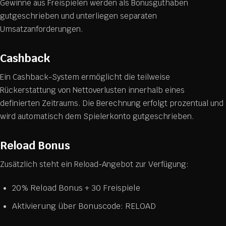
Gewinne aus Freispielen werden als Bonusguthaben
gutgeschrieben und unterliegen separaten
Umsatzanforderungen.
Cashback
Ein Cashback-System ermöglicht die teilweise
Rückerstattung von Nettoverlusten innerhalb eines
definierten Zeitraums. Die Berechnung erfolgt prozentual und
wird automatisch dem Spielerkonto gutgeschrieben.
Reload Bonus
Zusätzlich steht ein Reload-Angebot zur Verfügung:
20% Reload Bonus + 30 Freispiele
Aktivierung über Bonuscode: RELOAD